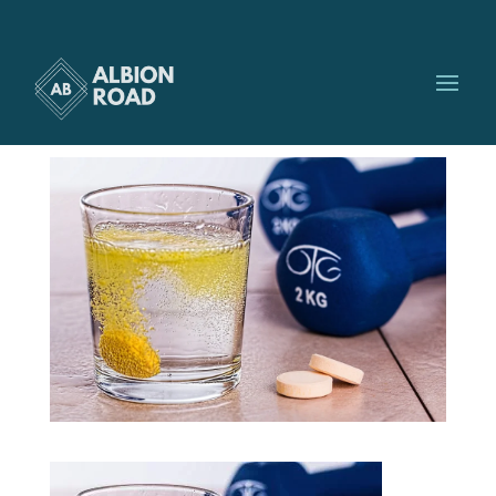
sante-sport
par
Albionroad
|
Juin 3, 2016