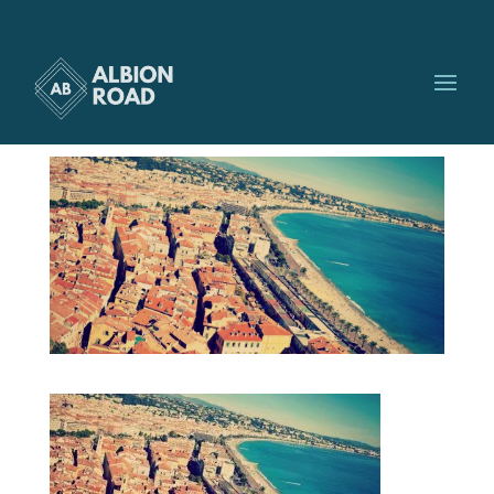
nice mer
par
Albionroad
|
Juil 18, 2016