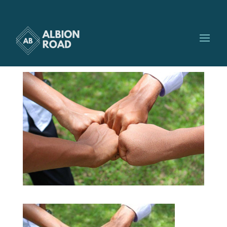
activité communautaire
par
Albionroad
|
Nov 3, 2023