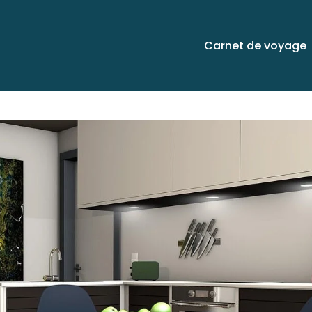
petite-cuisine–ides-pratiques-
Carnet de voyage