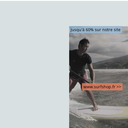
Jusqu'à 60% sur notre site
www.surfshop.fr >>