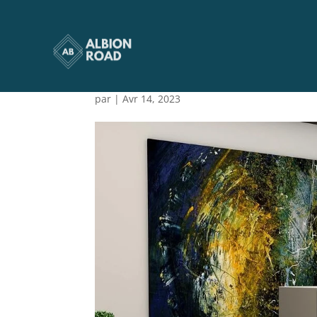
Comment-amnager-une-
et-gain-de-place
par
|
Avr 14, 2023