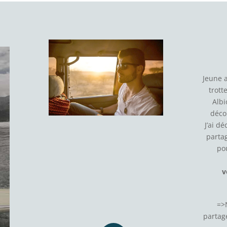
Jeune 
trott
Albi
déco
J’ai d
parta
po
v
=>
partage