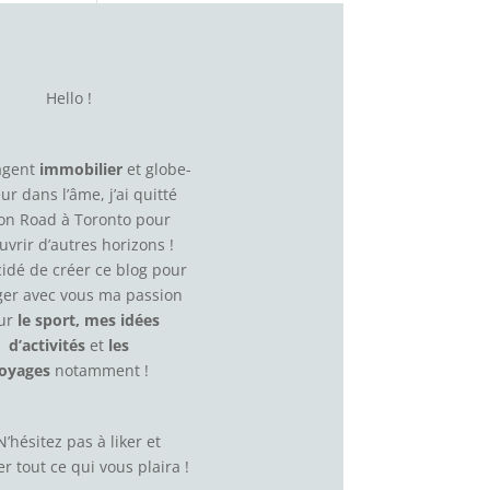
Hello !
agent
immobilier
et globe-
eur dans l’âme, j’ai quitté
on Road à Toronto pour
uvrir d’autres horizons !
écidé de créer ce blog pour
ger avec vous ma passion
ur
le sport, mes idées
d’activités
et
les
oyages
notamment !
N’hésitez pas à
liker
et
r tout ce qui vous plaira !