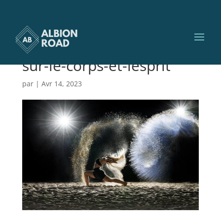
Les-bienfaits-
insouponns-de-la-danse-
sur-le-corps-et-lesprit
par
|
Avr 14, 2023