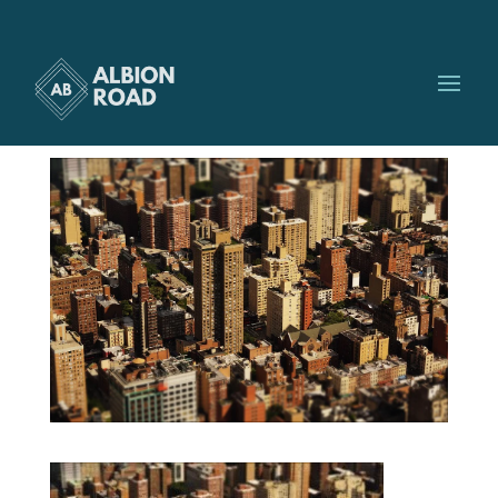
immobilier
par
Albionroad
|
Sep 20, 2016