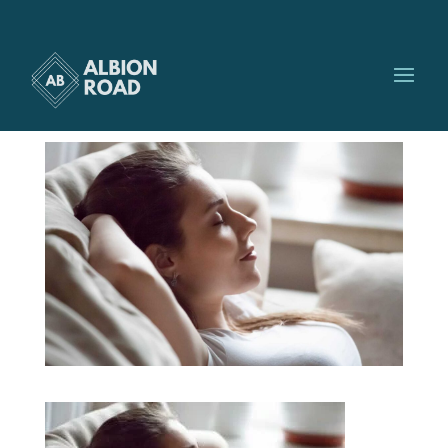
détente maison
par
Albionroad
|
Nov 3, 2023