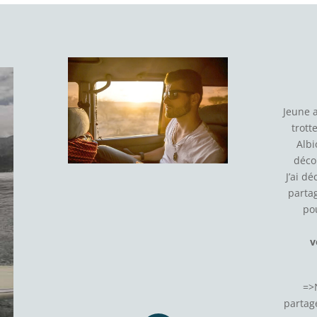
Jeune 
trott
Albi
déco
J’ai d
parta
po
v
=>
partage