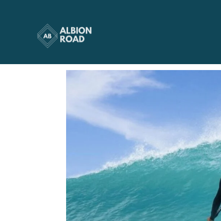
jp_australia_SUP_2
par
Albionroad
|
Juin 22, 2023