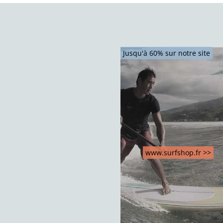
Jusqu'à 60% sur notre site
www.surfshop.fr >>