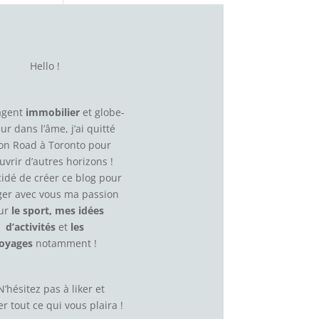
Hello !
agent
immobilier
et globe-
eur dans l’âme, j’ai quitté
on Road à Toronto pour
uvrir d’autres horizons !
écidé de créer ce blog pour
ger avec vous ma passion
ur
le sport, mes idées
d’activités
et
les
oyages
notamment !
N’hésitez pas à
liker
et
r tout ce qui vous plaira !