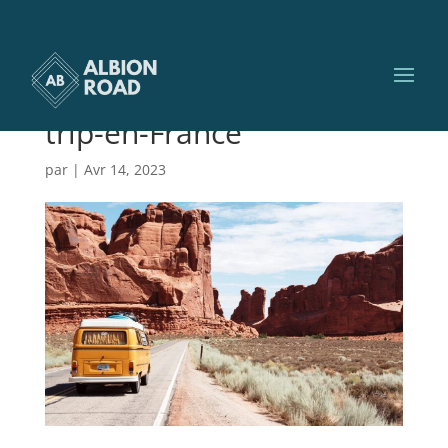
Les-lieux-insolites–
dcouvrir-lors-dun-road-
trip-en-France
par
|
Avr 14, 2023