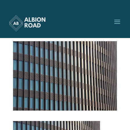
location-astuces
par
Albionroad
|
Sep 20, 2016