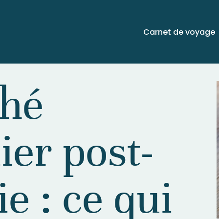
Carnet de voyage
hé
er post-
e : ce qui