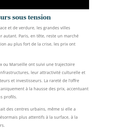
urs sous tension
ace et de verdure, les grandes villes
ur autant. Paris, en tête, reste un marché
n au plus fort de la crise, les prix ont
ou Marseille ont suivi une trajectoire
rastructures, leur attractivité culturelle et
eurs et investisseurs. La rareté de l’offre
aniquement à la hausse des prix, accentuant
s profils.
ait des centres urbains, même si elle a
ésormais plus attentifs à la surface, à la
rs.