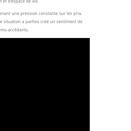
 et d’espace de vie.
enant une pression constante sur les prix,
te situation a parfois créé un sentiment de
imo-accédants.