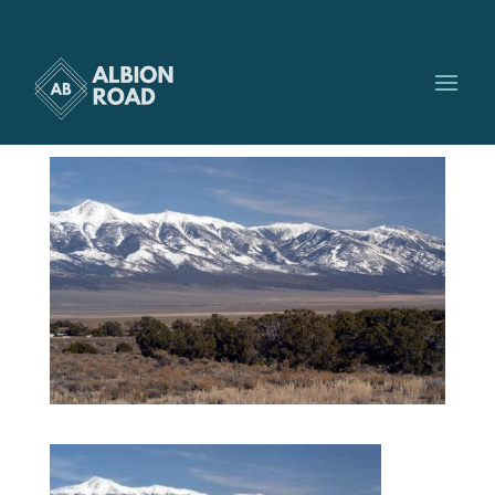
great basin
par
Albionroad
|
Nov 2, 2023