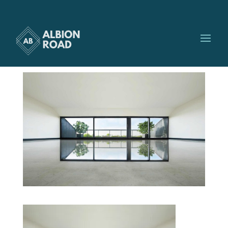
grande maison
par
Albionroad
|
Nov 2, 2023