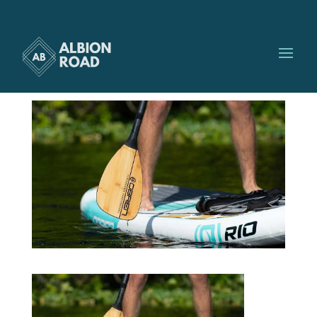
o’brien_SUP_2
par
Albionroad
|
Juin 22, 2023