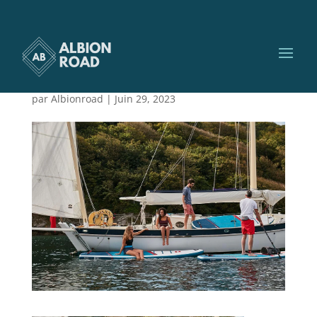
red_paddle_renommée_
mondiale_2
par
Albionroad
|
Juin 29, 2023