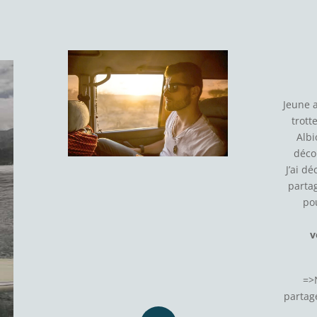
Jeune 
trott
Albi
déco
J’ai d
parta
po
v
=>
partage