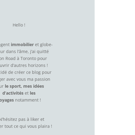
Hello !
agent
immobilier
et globe-
eur dans l’âme, j’ai quitté
on Road à Toronto pour
uvrir d’autres horizons !
écidé de créer ce blog pour
ger avec vous ma passion
ur
le sport, mes idées
d’activités
et
les
oyages
notamment !
N’hésitez pas à
liker
et
r tout ce qui vous plaira !