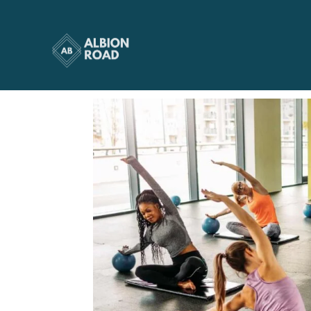
cours de pilate
par
Albionroad
|
Oct 20, 2023