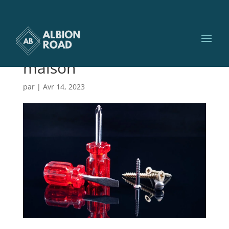
Les-erreurs–viter-lors-de-
la-rnovation-dune-
maison
par
|
Avr 14, 2023