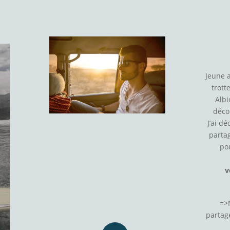
Jeune 
trott
Albi
déco
J’ai d
parta
po
v
=>
partage