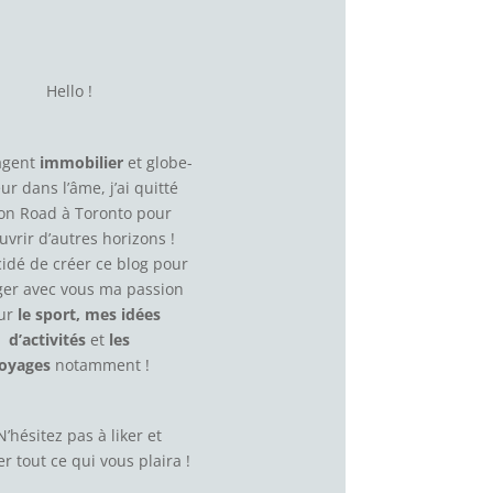
Hello !
agent
immobilier
et globe-
eur dans l’âme, j’ai quitté
on Road à Toronto pour
uvrir d’autres horizons !
écidé de créer ce blog pour
ger avec vous ma passion
ur
le sport, mes idées
d’activités
et
les
oyages
notamment !
N’hésitez pas à
liker
et
r tout ce qui vous plaira !