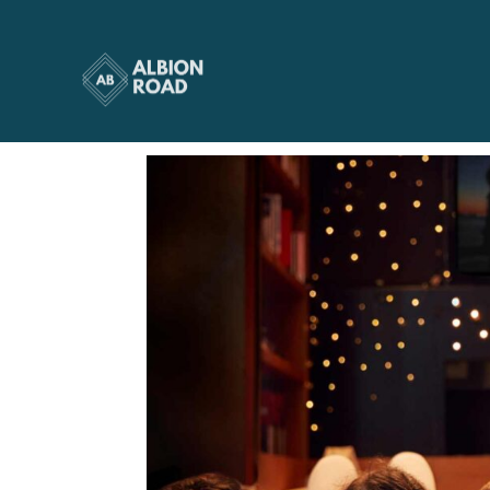
soirée cinéma
par
Albionroad
|
Nov 2, 2023