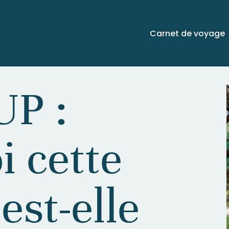
Carnet de voyage
UP :
i cette
st-elle