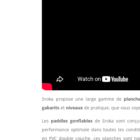
Sroka propose une large gamme de
planche
gabarits
et
niveaux
de pratique, que vous soye
Les
paddles gonflables
de Sroka sont conçus
performance optimale dans toutes les conditi
en PVC double couche, ces planches sont non