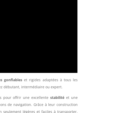
s gonflables
et rigides adaptées à tous les
z débutant, intermédiaire ou expert.
 pour offrir une excellente
stabilité
et une
ons de navigation. Grâce à leur construction
 seulement légères et faciles à transporter,