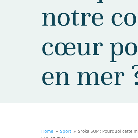
notre c
cœur po
en mer 
Home
Sport
Sroka SUP : Pourquoi cette m
9
9