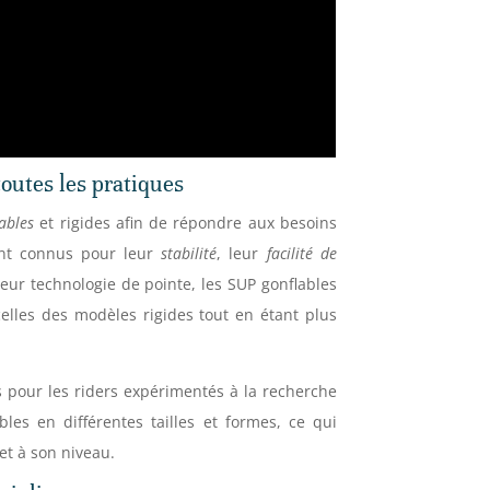
toutes les pratiques
ables
et rigides afin de répondre aux besoins
ont connus pour leur
stabilité
, leur
facilité de
leur technologie de pointe, les SUP gonflables
celles des modèles rigides tout en étant plus
s pour les riders expérimentés à la recherche
ibles en différentes tailles et formes, ce qui
et à son niveau.