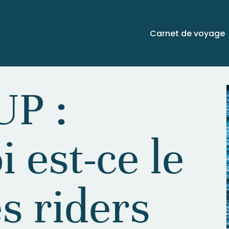
Carnet de voyage
UP :
 est-ce le
s riders