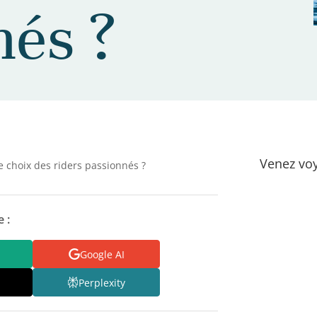
nés ?
Venez voy
e choix des riders passionnés ?
 :
Google AI
Perplexity