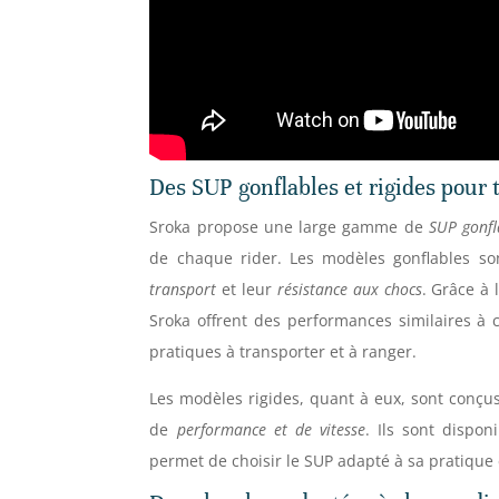
Des SUP gonflables et rigides pour 
Sroka propose une large gamme de
SUP gonfl
de chaque rider. Les modèles gonflables s
transport
et leur
résistance aux chocs
. Grâce à 
Sroka offrent des performances similaires à 
pratiques à transporter et à ranger.
Les modèles rigides, quant à eux, sont conçu
de
performance et de vitesse
. Ils sont dispon
permet de choisir le SUP adapté à sa pratique 