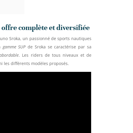
ffre complète et diversifiée
runo Sroka, un passionné de sports nautiques
La
gamme SUP
de Sroka se caractérise par sa
 abordable
. Les riders de tous niveaux et de
i les différents modèles proposés.