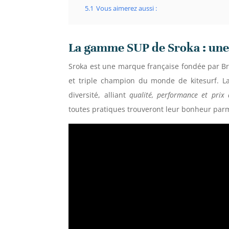
5.1
Vous aimerez aussi :
La gamme SUP de Sroka : une o
Sroka est une marque française fondée par B
et triple champion du monde de kitesurf. 
diversité, alliant
qualité, performance et prix
toutes pratiques trouveront leur bonheur parm