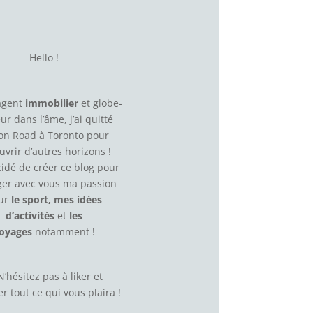
Hello !
agent
immobilier
et globe-
eur dans l’âme, j’ai quitté
on Road à Toronto pour
uvrir d’autres horizons !
écidé de créer ce blog pour
ger avec vous ma passion
ur
le sport, mes idées
d’activités
et
les
oyages
notamment !
N’hésitez pas à
liker
et
r tout ce qui vous plaira !