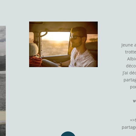
Jeune 
trott
Albi
déco
J’ai d
parta
po
v
=>
partage