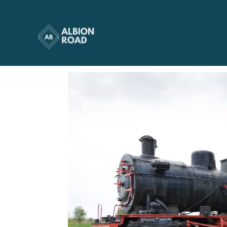
train orient express
par
Albionroad
|
Mar 4, 2025