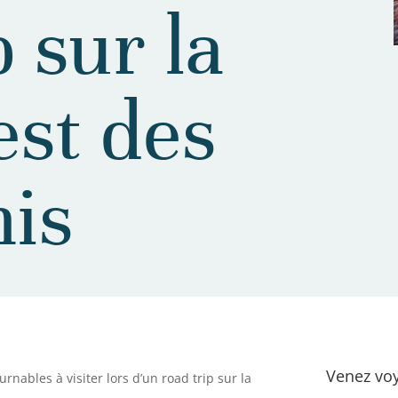
p sur la
est des
nis
Venez voy
urnables à visiter lors d’un road trip sur la