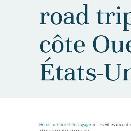
road tri
côte Ou
États-U
Home
Carnet de voyage
Les villes inconto
9
9