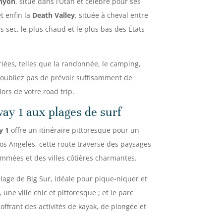
anyon
, situé dans l’Utah et célèbre pour ses
t enfin la
Death Valley
, située à cheval entre
us sec, le plus chaud et le plus bas des États-
ariées, telles que la randonnée, le camping,
N’oubliez pas de prévoir suffisamment de
ors de votre road trip.
way 1 aux plages de surf
y 1
offre un itinéraire pittoresque pour un
Los Angeles, cette route traverse des paysages
ommées et des villes côtières charmantes.
lage de Big Sur, idéale pour pique-niquer et
une ville chic et pittoresque ; et le parc
 offrant des activités de kayak, de plongée et