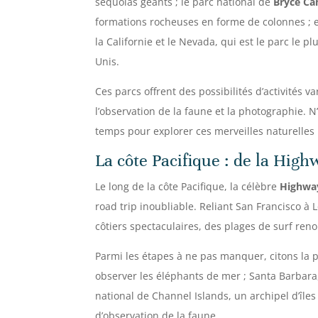
séquoias géants ; le parc national de
Bryce C
formations rocheuses en forme de colonnes ; e
la Californie et le Nevada, qui est le parc le pl
Unis.
Ces parcs offrent des possibilités d’activités v
l’observation de la faune et la photographie. 
temps pour explorer ces merveilles naturelles l
La côte Pacifique : de la High
Le long de la côte Pacifique, la célèbre
Highwa
road trip inoubliable. Reliant San Francisco à 
côtiers spectaculaires, des plages de surf ren
Parmi les étapes à ne pas manquer, citons la p
observer les éléphants de mer ; Santa Barbara, 
national de Channel Islands, un archipel d’îles
d’observation de la faune.