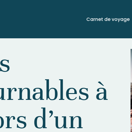
Carnet de voyage
es
urnables à
lors d’un