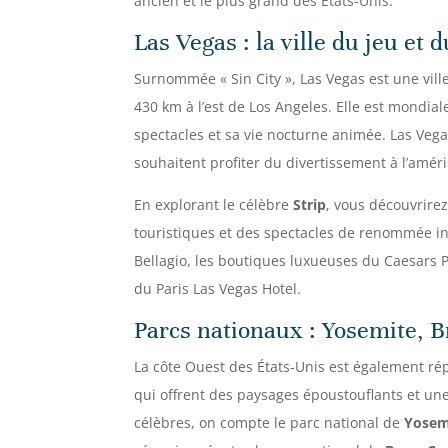
ancien et le plus grand des États-Unis.
Las Vegas : la ville du jeu et
Surnommée « Sin City », Las Vegas est une vill
430 km à l’est de Los Angeles. Elle est mondia
spectacles et sa vie nocturne animée. Las Veg
souhaitent profiter du divertissement à l’améri
En explorant le célèbre
Strip
, vous découvrire
touristiques et des spectacles de renommée i
Bellagio, les boutiques luxueuses du Caesars Pa
du Paris Las Vegas Hotel.
Parcs nationaux : Yosemite, 
La côte Ouest des États-Unis est également r
qui offrent des paysages époustouflants et une 
célèbres, on compte le parc national de
Yosem