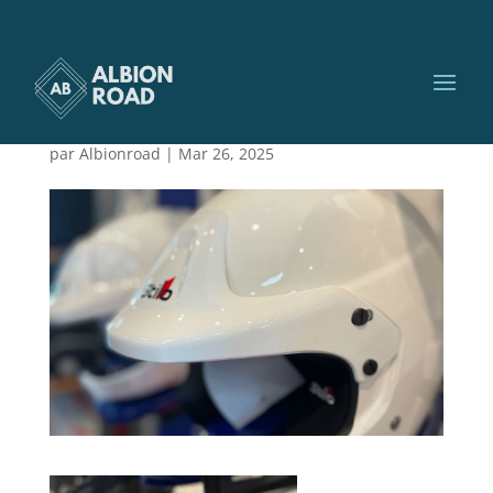
visiere casque
automobile
par
Albionroad
|
Mar 26, 2025