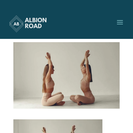
yoga
par
Albionroad
|
Oct 20, 2023